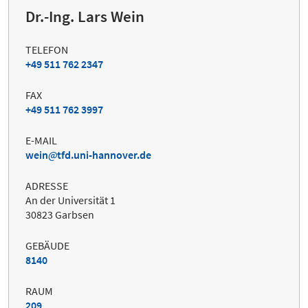
Dr.-Ing. Lars Wein
TELEFON
+49 511 762 2347
FAX
+49 511 762 3997
E-MAIL
wein
tfd.uni-hannover.de
ADRESSE
An der Universität 1
30823 Garbsen
GEBÄUDE
8140
RAUM
209