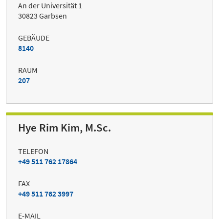
An der Universität 1
30823 Garbsen
GEBÄUDE
8140
RAUM
207
Hye Rim Kim, M.Sc.
TELEFON
+49 511 762 17864
FAX
+49 511 762 3997
E-MAIL